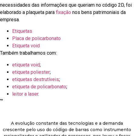
necessidades das informações que queriam no código 2D, foi
elaborado a plaqueta para
fixação
nos bens patrimoniais da
empresa.
Etiquetas
Placa de policarbonato
Etiqueta void
Também trabalhamos com:
etiqueta void
;
etiqueta poliester
;
etiquetas destrutíveis
;
etiqueta de policarbonato
;
leitor a laser
.
“
”
A evolução constante das tecnologias e a demanda
crescente pelo uso do código de barras como instrumento
racionalizador e agilizador de processos, nos levou a focar