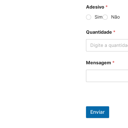
Adesivo
*
Sim
Não
Quantidade
*
Mensagem
*
Enviar