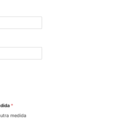
edida
*
utra medida