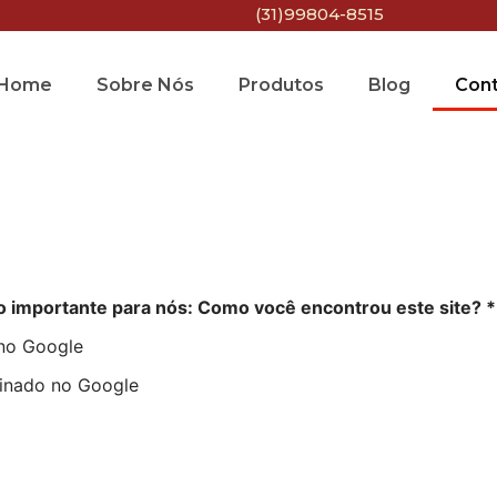
(31)99804-8515
Home
Sobre Nós
Produtos
Blog
Con
to importante para nós: Como você encontrou este site? 
no Google
inado no Google