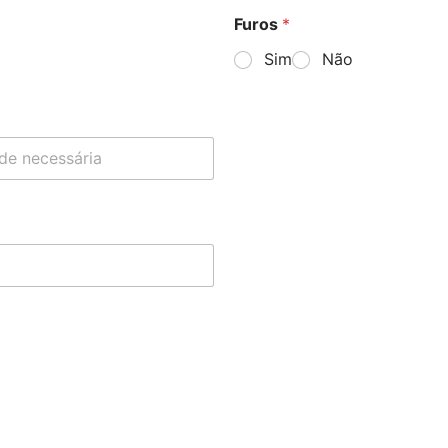
Furos
*
Sim
Não