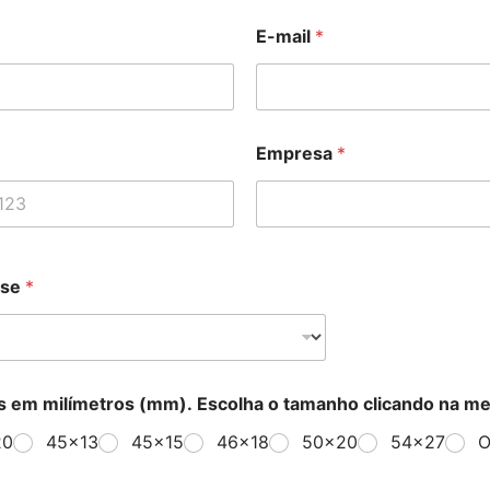
E-mail
*
Empresa
*
sse
*
s em milímetros (mm). Escolha o tamanho clicando na m
20
45x13
45x15
46x18
50x20
54x27
O