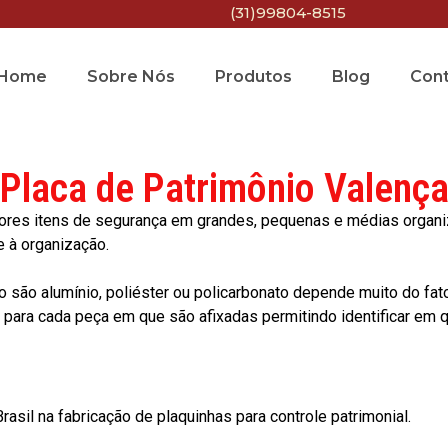
(31)99804-8515
Home
Sobre Nós
Produtos
Blog
Con
Placa de Patrimônio Valenç
res itens de segurança em grandes, pequenas e médias organiza
e à organização.
o são alumínio, poliéster ou policarbonato depende muito do fat
ara cada peça em que são afixadas permitindo identificar em qu
asil na fabricação de plaquinhas para controle patrimonial.