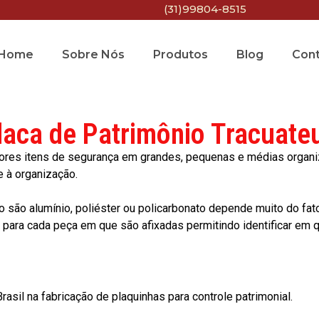
(31)99804-8515
Home
Sobre Nós
Produtos
Blog
Con
laca de Patrimônio Tracuate
res itens de segurança em grandes, pequenas e médias organiza
e à organização.
o são alumínio, poliéster ou policarbonato depende muito do fat
ara cada peça em que são afixadas permitindo identificar em qu
asil na fabricação de plaquinhas para controle patrimonial.