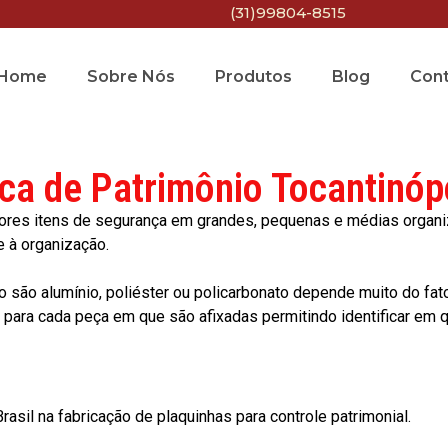
(31)99804-8515
Home
Sobre Nós
Produtos
Blog
Con
ca de Patrimônio Tocantinóp
res itens de segurança em grandes, pequenas e médias organiza
e à organização.
o são alumínio, poliéster ou policarbonato depende muito do fat
ara cada peça em que são afixadas permitindo identificar em qu
asil na fabricação de plaquinhas para controle patrimonial.