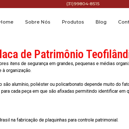
(31)99804-8515
Home
Sobre Nós
Produtos
Blog
Con
laca de Patrimônio Teofilând
res itens de segurança em grandes, pequenas e médias organiza
e à organização.
o são alumínio, poliéster ou policarbonato depende muito do fat
ara cada peça em que são afixadas permitindo identificar em qu
asil na fabricação de plaquinhas para controle patrimonial.