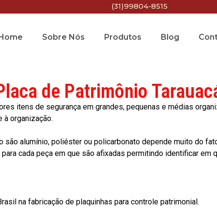
(31)99804-8515
Home
Sobre Nós
Produtos
Blog
Con
Placa de Patrimônio Tarauac
res itens de segurança em grandes, pequenas e médias organiza
e à organização.
o são alumínio, poliéster ou policarbonato depende muito do fat
ara cada peça em que são afixadas permitindo identificar em qu
asil na fabricação de plaquinhas para controle patrimonial.