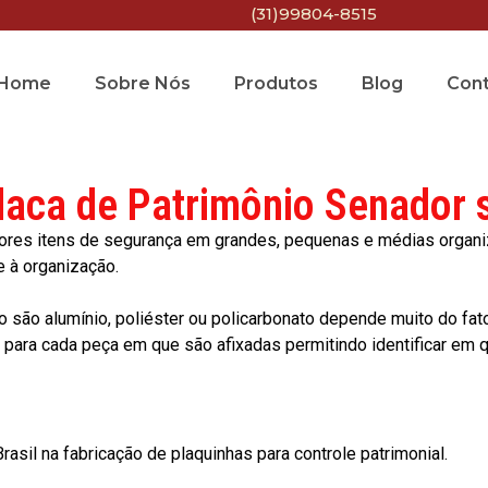
(31)99804-8515
Home
Sobre Nós
Produtos
Blog
Con
laca de Patrimônio Senador 
res itens de segurança em grandes, pequenas e médias organiza
e à organização.
o são alumínio, poliéster ou policarbonato depende muito do fat
ara cada peça em que são afixadas permitindo identificar em qu
asil na fabricação de plaquinhas para controle patrimonial.