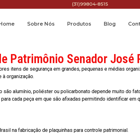
(31)99804-8515
Home
Sobre Nós
Produtos
Blog
Con
de Patrimônio Senador José P
res itens de segurança em grandes, pequenas e médias organiza
e à organização.
o são alumínio, poliéster ou policarbonato depende muito do fat
ara cada peça em que são afixadas permitindo identificar em qu
asil na fabricação de plaquinhas para controle patrimonial.