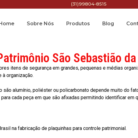
(31)99804-8515
Home
Sobre Nós
Produtos
Blog
Con
Patrimônio São Sebastião da
res itens de segurança em grandes, pequenas e médias organiza
e à organização.
o são alumínio, poliéster ou policarbonato depende muito do fat
ara cada peça em que são afixadas permitindo identificar em qu
asil na fabricação de plaquinhas para controle patrimonial.