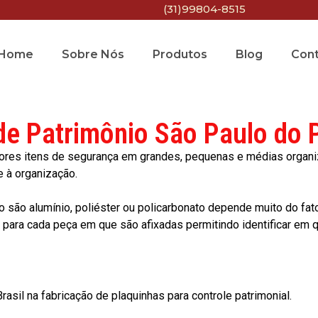
(31)99804-8515
Home
Sobre Nós
Produtos
Blog
Con
de Patrimônio São Paulo do 
res itens de segurança em grandes, pequenas e médias organiza
e à organização.
o são alumínio, poliéster ou policarbonato depende muito do fat
ara cada peça em que são afixadas permitindo identificar em qu
asil na fabricação de plaquinhas para controle patrimonial.