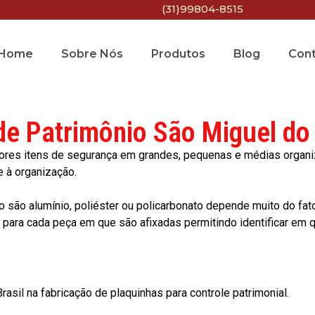
(31)99804-8515
Home
Sobre Nós
Produtos
Blog
Con
de Patrimônio São Miguel do
res itens de segurança em grandes, pequenas e médias organiza
e à organização.
o são alumínio, poliéster ou policarbonato depende muito do fat
ara cada peça em que são afixadas permitindo identificar em qu
asil na fabricação de plaquinhas para controle patrimonial.