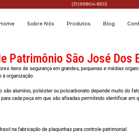
(31)99804-8515
Home
Sobre Nós
Produtos
Blog
Con
de Patrimônio São José Dos B
res itens de segurança em grandes, pequenas e médias organiza
e à organização.
o são alumínio, poliéster ou policarbonato depende muito do fat
ara cada peça em que são afixadas permitindo identificar em qu
asil na fabricação de plaquinhas para controle patrimonial.