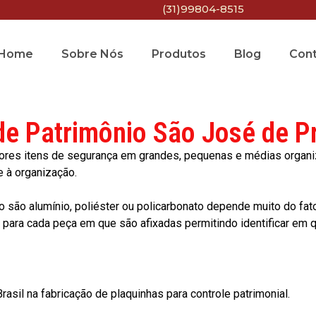
(31)99804-8515
Home
Sobre Nós
Produtos
Blog
Con
de Patrimônio São José de P
res itens de segurança em grandes, pequenas e médias organiza
e à organização.
o são alumínio, poliéster ou policarbonato depende muito do fat
ara cada peça em que são afixadas permitindo identificar em qu
asil na fabricação de plaquinhas para controle patrimonial.