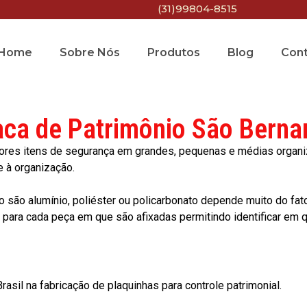
(31)99804-8515
Home
Sobre Nós
Produtos
Blog
Con
aca de Patrimônio São Berna
res itens de segurança em grandes, pequenas e médias organiza
e à organização.
o são alumínio, poliéster ou policarbonato depende muito do fat
ara cada peça em que são afixadas permitindo identificar em qu
asil na fabricação de plaquinhas para controle patrimonial.