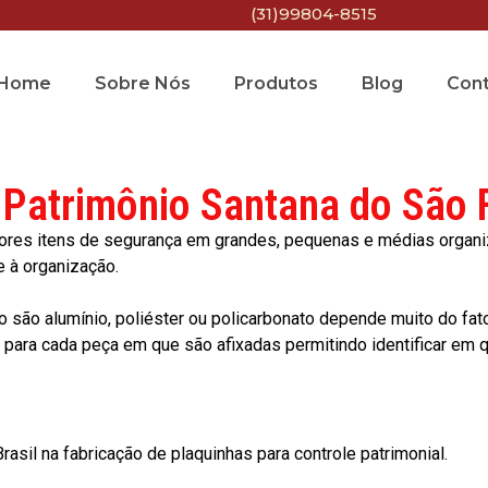
(31)99804-8515
Home
Sobre Nós
Produtos
Blog
Con
 Patrimônio Santana do São 
res itens de segurança em grandes, pequenas e médias organiza
e à organização.
o são alumínio, poliéster ou policarbonato depende muito do fat
ara cada peça em que são afixadas permitindo identificar em qu
asil na fabricação de plaquinhas para controle patrimonial.