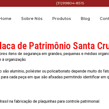
(31)99804-8515
Home
Sobre Nós
Produtos
Blog
Con
laca de Patrimônio Santa Cr
res itens de segurança em grandes, pequenas e médias organiza
e à organização.
o são alumínio, poliéster ou policarbonato depende muito do fat
ara cada peça em que são afixadas permitindo identificar em qu
asil na fabricação de plaquinhas para controle patrimonial.