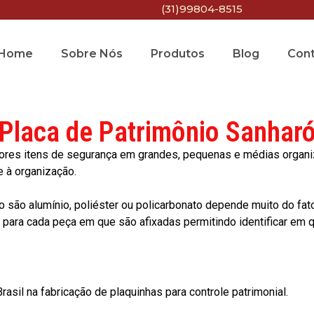
(31)99804-8515
Home
Sobre Nós
Produtos
Blog
Con
Placa de Patrimônio Sanhar
res itens de segurança em grandes, pequenas e médias organiza
e à organização.
o são alumínio, poliéster ou policarbonato depende muito do fat
ara cada peça em que são afixadas permitindo identificar em qu
asil na fabricação de plaquinhas para controle patrimonial.