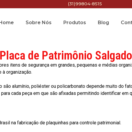
(31)99804-8515
Home
Sobre Nós
Produtos
Blog
Con
Placa de Patrimônio Salgad
res itens de segurança em grandes, pequenas e médias organiza
e à organização.
o são alumínio, poliéster ou policarbonato depende muito do fat
ara cada peça em que são afixadas permitindo identificar em qu
asil na fabricação de plaquinhas para controle patrimonial.