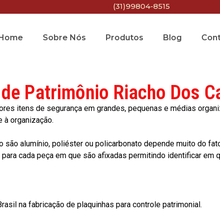
(31)99804-8515
Home
Sobre Nós
Produtos
Blog
Con
 de Patrimônio Riacho Dos C
res itens de segurança em grandes, pequenas e médias organiza
e à organização.
o são alumínio, poliéster ou policarbonato depende muito do fat
ara cada peça em que são afixadas permitindo identificar em qu
asil na fabricação de plaquinhas para controle patrimonial.