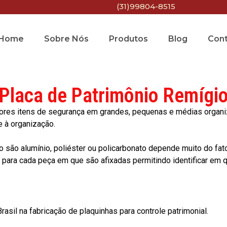
(31)99804-8515
Home
Sobre Nós
Produtos
Blog
Con
Placa de Patrimônio Remígi
res itens de segurança em grandes, pequenas e médias organiza
e à organização.
o são alumínio, poliéster ou policarbonato depende muito do fat
ara cada peça em que são afixadas permitindo identificar em qu
asil na fabricação de plaquinhas para controle patrimonial.