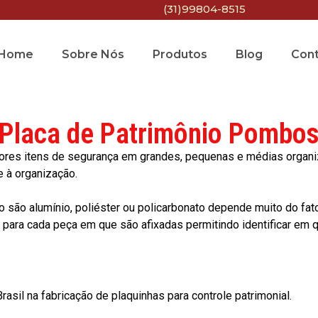
(31)99804-8515
Home
Sobre Nós
Produtos
Blog
Con
Placa de Patrimônio Pombo
res itens de segurança em grandes, pequenas e médias organiza
e à organização.
o são alumínio, poliéster ou policarbonato depende muito do fat
ara cada peça em que são afixadas permitindo identificar em qu
asil na fabricação de plaquinhas para controle patrimonial.