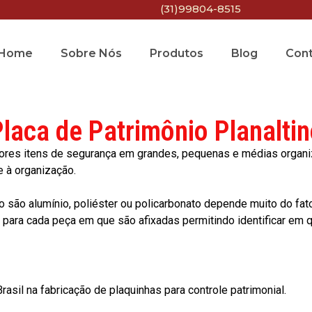
(31)99804-8515
Home
Sobre Nós
Produtos
Blog
Con
laca de Patrimônio Planalti
res itens de segurança em grandes, pequenas e médias organiza
e à organização.
o são alumínio, poliéster ou policarbonato depende muito do fat
ara cada peça em que são afixadas permitindo identificar em qu
asil na fabricação de plaquinhas para controle patrimonial.