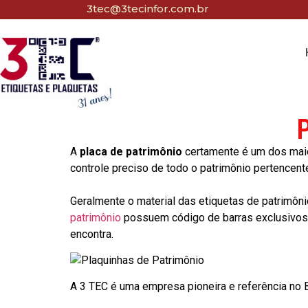
3tec@3tecinfor.com.br
P
A
placa de patrimônio
certamente é um dos maio
controle preciso de todo o patrimônio pertencent
Geralmente o material das etiquetas de patrimôni
patrimônio
possuem código de barras exclusivos p
encontra.
A 3 TEC é uma empresa pioneira e referência no Br