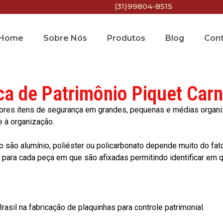
(31)99804-8515
Home
Sobre Nós
Produtos
Blog
Con
ca de Patrimônio Piquet Carn
res itens de segurança em grandes, pequenas e médias organiza
e à organização.
o são alumínio, poliéster ou policarbonato depende muito do fat
ara cada peça em que são afixadas permitindo identificar em qu
asil na fabricação de plaquinhas para controle patrimonial.