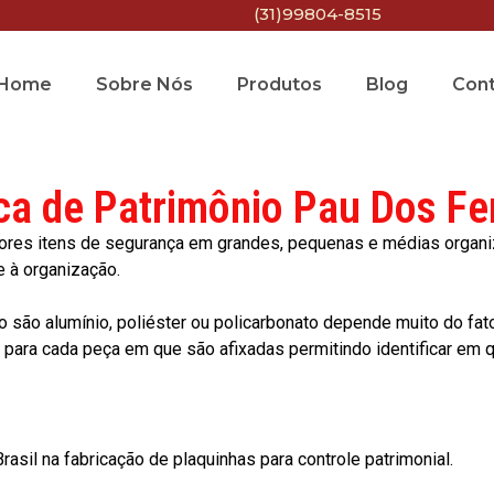
(31)99804-8515
Home
Sobre Nós
Produtos
Blog
Con
ca de Patrimônio Pau Dos Fe
res itens de segurança em grandes, pequenas e médias organiza
e à organização.
o são alumínio, poliéster ou policarbonato depende muito do fat
ara cada peça em que são afixadas permitindo identificar em qu
asil na fabricação de plaquinhas para controle patrimonial.