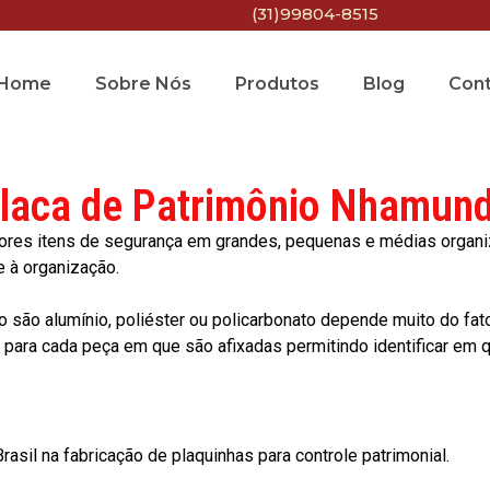
(31)99804-8515
Home
Sobre Nós
Produtos
Blog
Con
laca de Patrimônio Nhamun
res itens de segurança em grandes, pequenas e médias organiza
e à organização.
o são alumínio, poliéster ou policarbonato depende muito do fat
ara cada peça em que são afixadas permitindo identificar em qu
asil na fabricação de plaquinhas para controle patrimonial.