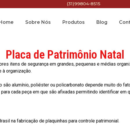
(31)99804-8515
Home
Sobre Nós
Produtos
Blog
Con
Placa de Patrimônio Natal
res itens de segurança em grandes, pequenas e médias organiza
e à organização.
o são alumínio, poliéster ou policarbonato depende muito do fat
ara cada peça em que são afixadas permitindo identificar em qu
asil na fabricação de plaquinhas para controle patrimonial.