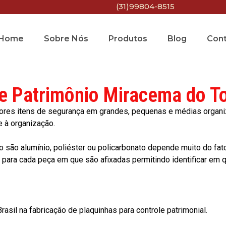
(31)99804-8515
Home
Sobre Nós
Produtos
Blog
Con
e Patrimônio Miracema do T
res itens de segurança em grandes, pequenas e médias organiza
e à organização.
o são alumínio, poliéster ou policarbonato depende muito do fat
ara cada peça em que são afixadas permitindo identificar em qu
asil na fabricação de plaquinhas para controle patrimonial.