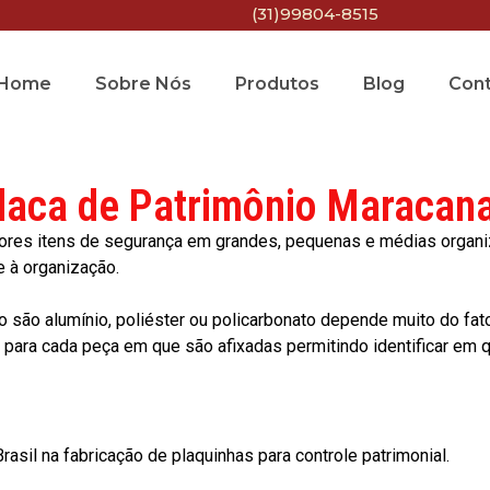
(31)99804-8515
Home
Sobre Nós
Produtos
Blog
Con
laca de Patrimônio Maracan
res itens de segurança em grandes, pequenas e médias organiza
e à organização.
o são alumínio, poliéster ou policarbonato depende muito do fat
ara cada peça em que são afixadas permitindo identificar em qu
asil na fabricação de plaquinhas para controle patrimonial.