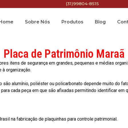
(31)99804-8515
Home
Sobre Nós
Produtos
Blog
Con
Placa de Patrimônio Maraã
res itens de segurança em grandes, pequenas e médias organiza
e à organização.
o são alumínio, poliéster ou policarbonato depende muito do fat
ara cada peça em que são afixadas permitindo identificar em qu
asil na fabricação de plaquinhas para controle patrimonial.