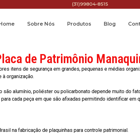
(31)99804-8515
Home
Sobre Nós
Produtos
Blog
Con
Placa de Patrimônio Manaquir
res itens de segurança em grandes, pequenas e médias organiza
e à organização.
o são alumínio, poliéster ou policarbonato depende muito do fat
ara cada peça em que são afixadas permitindo identificar em qu
asil na fabricação de plaquinhas para controle patrimonial.