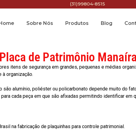
(31)99804-8515
Home
Sobre Nós
Produtos
Blog
Con
Placa de Patrimônio Manaír
res itens de segurança em grandes, pequenas e médias organiza
e à organização.
o são alumínio, poliéster ou policarbonato depende muito do fat
ara cada peça em que são afixadas permitindo identificar em qu
asil na fabricação de plaquinhas para controle patrimonial.