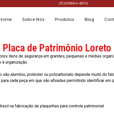
(31)99804-8515
Home
Sobre Nós
Produtos
Blog
Con
Placa de Patrimônio Loreto
res itens de segurança em grandes, pequenas e médias organiza
e à organização.
o são alumínio, poliéster ou policarbonato depende muito do fat
ara cada peça em que são afixadas permitindo identificar em qu
asil na fabricação de plaquinhas para controle patrimonial.