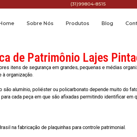
(31)99804-8515
Home
Sobre Nós
Produtos
Blog
Con
ca de Patrimônio Lajes Pint
res itens de segurança em grandes, pequenas e médias organiza
e à organização.
o são alumínio, poliéster ou policarbonato depende muito do fat
ara cada peça em que são afixadas permitindo identificar em qu
asil na fabricação de plaquinhas para controle patrimonial.