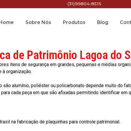
(31)99804-8515
Home
Sobre Nós
Produtos
Blog
Con
ca de Patrimônio Lagoa do S
res itens de segurança em grandes, pequenas e médias organiza
e à organização.
o são alumínio, poliéster ou policarbonato depende muito do fat
ara cada peça em que são afixadas permitindo identificar em qu
asil na fabricação de plaquinhas para controle patrimonial.