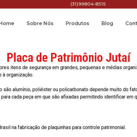
(31)99804-8515
Home
Sobre Nós
Produtos
Blog
Con
Placa de Patrimônio Jutaí
res itens de segurança em grandes, pequenas e médias organiza
e à organização.
o são alumínio, poliéster ou policarbonato depende muito do fat
ara cada peça em que são afixadas permitindo identificar em qu
asil na fabricação de plaquinhas para controle patrimonial.