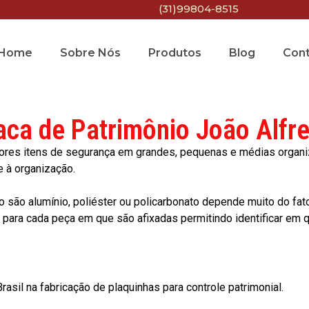
(31)99804-8515
Home
Sobre Nós
Produtos
Blog
Con
aca de Patrimônio João Alfr
res itens de segurança em grandes, pequenas e médias organiza
e à organização.
o são alumínio, poliéster ou policarbonato depende muito do fat
ara cada peça em que são afixadas permitindo identificar em qu
asil na fabricação de plaquinhas para controle patrimonial.