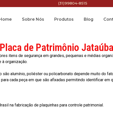
(31)99804-8515
Home
Sobre Nós
Produtos
Blog
Con
Placa de Patrimônio Jataúb
res itens de segurança em grandes, pequenas e médias organiza
e à organização.
o são alumínio, poliéster ou policarbonato depende muito do fat
ara cada peça em que são afixadas permitindo identificar em qu
asil na fabricação de plaquinhas para controle patrimonial.