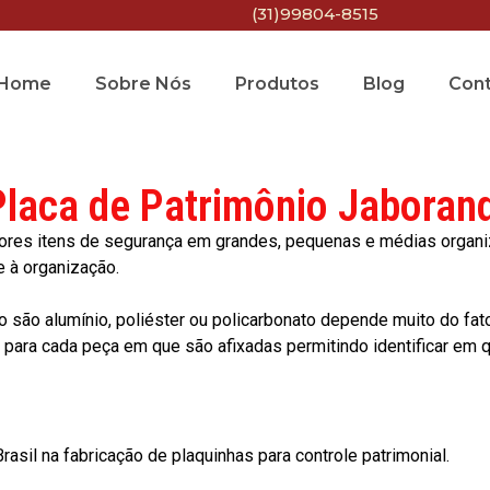
(31)99804-8515
Home
Sobre Nós
Produtos
Blog
Con
Placa de Patrimônio Jaborand
res itens de segurança em grandes, pequenas e médias organiza
e à organização.
o são alumínio, poliéster ou policarbonato depende muito do fat
ara cada peça em que são afixadas permitindo identificar em qu
asil na fabricação de plaquinhas para controle patrimonial.