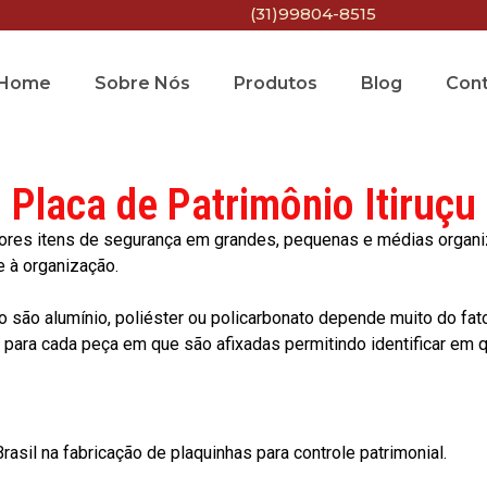
(31)99804-8515
Home
Sobre Nós
Produtos
Blog
Con
Placa de Patrimônio Itiruçu
res itens de segurança em grandes, pequenas e médias organiza
e à organização.
o são alumínio, poliéster ou policarbonato depende muito do fat
ara cada peça em que são afixadas permitindo identificar em qu
asil na fabricação de plaquinhas para controle patrimonial.