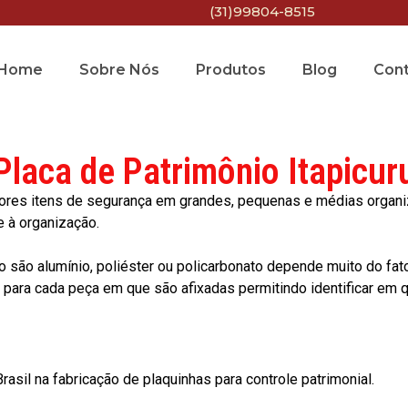
(31)99804-8515
Home
Sobre Nós
Produtos
Blog
Con
Placa de Patrimônio Itapicur
res itens de segurança em grandes, pequenas e médias organiza
e à organização.
o são alumínio, poliéster ou policarbonato depende muito do fat
ara cada peça em que são afixadas permitindo identificar em qu
asil na fabricação de plaquinhas para controle patrimonial.