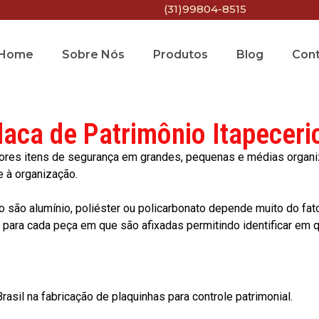
(31)99804-8515
Home
Sobre Nós
Produtos
Blog
Con
laca de Patrimônio Itapeceri
res itens de segurança em grandes, pequenas e médias organiza
e à organização.
o são alumínio, poliéster ou policarbonato depende muito do fat
ara cada peça em que são afixadas permitindo identificar em qu
asil na fabricação de plaquinhas para controle patrimonial.