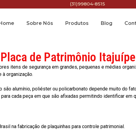
(31)99804-8515
Home
Sobre Nós
Produtos
Blog
Con
Placa de Patrimônio Itajuípe
res itens de segurança em grandes, pequenas e médias organiza
e à organização.
o são alumínio, poliéster ou policarbonato depende muito do fat
ara cada peça em que são afixadas permitindo identificar em qu
asil na fabricação de plaquinhas para controle patrimonial.