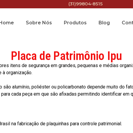
(31)99804-8515
Home
Sobre Nós
Produtos
Blog
Con
Placa de Patrimônio Ipu
res itens de segurança em grandes, pequenas e médias organiza
e à organização.
o são alumínio, poliéster ou policarbonato depende muito do fat
ara cada peça em que são afixadas permitindo identificar em qu
asil na fabricação de plaquinhas para controle patrimonial.