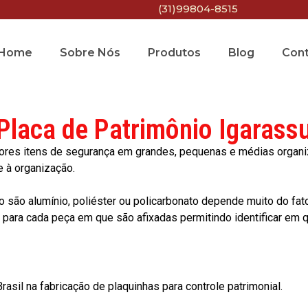
(31)99804-8515
Home
Sobre Nós
Produtos
Blog
Con
Placa de Patrimônio Igarass
res itens de segurança em grandes, pequenas e médias organiza
e à organização.
o são alumínio, poliéster ou policarbonato depende muito do fat
ara cada peça em que são afixadas permitindo identificar em qu
asil na fabricação de plaquinhas para controle patrimonial.