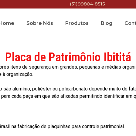
(31)99804-8515
Home
Sobre Nós
Produtos
Blog
Con
Placa de Patrimônio Ibititá
res itens de segurança em grandes, pequenas e médias organiza
e à organização.
o são alumínio, poliéster ou policarbonato depende muito do fat
ara cada peça em que são afixadas permitindo identificar em qu
asil na fabricação de plaquinhas para controle patrimonial.