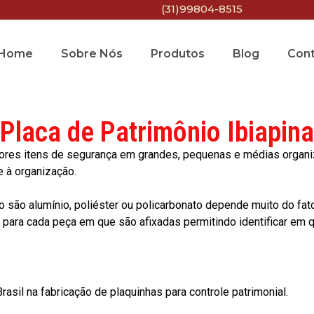
(31)99804-8515
Home
Sobre Nós
Produtos
Blog
Con
Placa de Patrimônio Ibiapina
res itens de segurança em grandes, pequenas e médias organiza
e à organização.
o são alumínio, poliéster ou policarbonato depende muito do fat
ara cada peça em que são afixadas permitindo identificar em qu
asil na fabricação de plaquinhas para controle patrimonial.