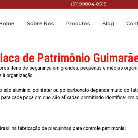
(31)99804-8515
Home
Sobre Nós
Produtos
Blog
Con
laca de Patrimônio Guimarã
res itens de segurança em grandes, pequenas e médias organiza
e à organização.
o são alumínio, poliéster ou policarbonato depende muito do fat
ara cada peça em que são afixadas permitindo identificar em qu
asil na fabricação de plaquinhas para controle patrimonial.