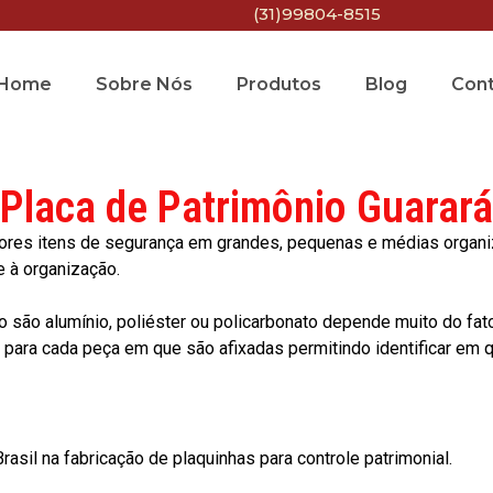
(31)99804-8515
Home
Sobre Nós
Produtos
Blog
Con
Placa de Patrimônio Guarará
res itens de segurança em grandes, pequenas e médias organiza
e à organização.
o são alumínio, poliéster ou policarbonato depende muito do fat
ara cada peça em que são afixadas permitindo identificar em qu
asil na fabricação de plaquinhas para controle patrimonial.