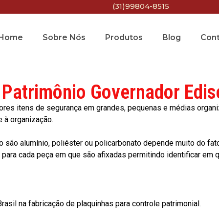
(31)99804-8515
Home
Sobre Nós
Produtos
Blog
Con
 Patrimônio Governador Edi
res itens de segurança em grandes, pequenas e médias organiza
e à organização.
o são alumínio, poliéster ou policarbonato depende muito do fat
ara cada peça em que são afixadas permitindo identificar em qu
asil na fabricação de plaquinhas para controle patrimonial.